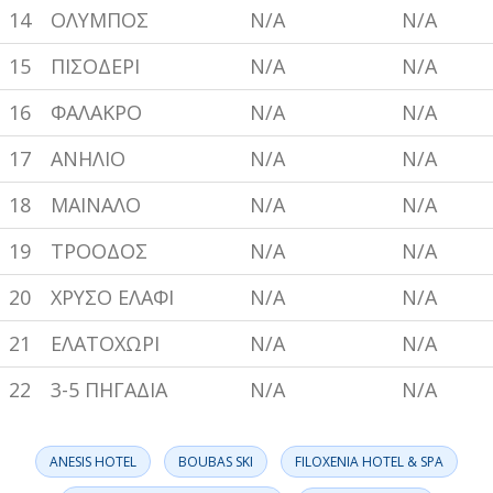
14
ΟΛΥΜΠΟΣ
N/A
N/A
15
ΠΙΣΟΔΕΡΙ
N/A
N/A
16
ΦΑΛΑΚΡΟ
N/A
N/A
17
ΑΝΗΛΙΟ
N/A
N/A
18
ΜΑΙΝΑΛΟ
N/A
N/A
19
ΤΡΟΟΔΟΣ
N/A
N/A
20
ΧΡΥΣΟ ΕΛΑΦΙ
N/A
N/A
21
ΕΛΑΤΟΧΩΡΙ
N/A
N/A
22
3-5 ΠΗΓΑΔΙΑ
N/A
N/A
ANESIS HOTEL
BOUBAS SKI
FILOXENIA HOTEL & SPA