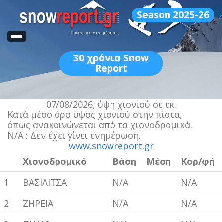
Season 2025-26
30
χρόνια Snow
Report
07/08/2026, ύψη χιονιού σε εκ.
Κατά μέσο όρο ύψος χιονιού στην πίστα,
όπως ανακοινώνεται από τα χιονοδρομικά.
Ν/Α : Δεν έχει γίνει ενημέρωση.
www.snowreport.gr
Χιονοδρομικό
Βάση
Μέση
Κορ/φή
1
ΒΑΣΙΛΙΤΣΑ
N/A
N/A
2
ΖΗΡΕΙΑ
N/A
N/A