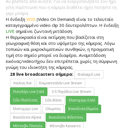
Αν βλέπετε από κινητό: Για να ενεργοποιήσετε τον ήχο
(στη περίπτωση που η κάμερα διαθέτει ήχο) πατήστε τη
γκρι μπάρα.
Η ένδειξη
VOD
(Video On Demand) είναι το τελευταίο
καταγεγραμμένο video clip 30 δευτερολέπτων. Η ένδειξη
LIVE
σημαίνει ζωντανή μετάδοση.
Η θερμοκρασία είναι εκτίμηση που βασίζεται στη
γεωγραφική θέση και στο υψόμετρο της κάμερας. Λόγω
τοπικών και μικροκλιματικών συνθηκών, η πραγματική
τιμή στο σημείο μπορεί να διαφέρει. Αναμετάδοση
εικόνας/video/ήχου δεν επιτρέπεται χωρίς τη σύμφωνη
γνώμη του ιδιοκτήτη της κάμερας.
28 live broadcasters σήμερα:
Φαλακρό Live
Λαιλιας live
Καιμακτσαλάν Live Stream
Πισοδέρι Live Σαλέ
3-5 Πηγάδια Live Stream
Σέλι Πλατίτσας
Σέλι Βάση
Ελατοχώρι Σαλέ
Ελατοχώρι Live
Ολυμπος
Βασιλίτσα Ελιμεία
Βασιλίτσα Alpine
Βασιλίτσα Φίλιππος
Μέτσοβο Πλατεία
Μέτσοβο Kassaros