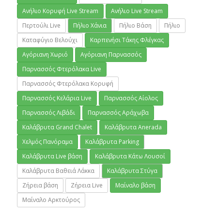
Ανήλιο Κορυφή Live Stream
Ανήλιο Live Stream
Περτούλι Live
Πήλιο Χάνια
Πήλιο Βάση
Πήλιο
Καταφύγιο Βελούχι
Καρπενήσι Τάκης Φλέγκας
Αγόριανη Χωριό
Αγόριανη Παρνασσός
Παρνασσός Φτερόλακα Live
Παρνασσός Φτερόλακα Κορυφή
Παρνασσός Κελάρια Live
Παρνασσός Αίολος
Παρνασσός Λιβάδι
Παρνασσός Αράχωβα
Καλάβρυτα Grand Chalet
Καλάβρυτα Anerada
Χελμός Πανόραμα
Καλάβρυτα Parking
Καλάβρυτα Live βάση
Καλάβρυτα Κάτω Λουσοί
Καλάβρυτα Βαθειά Λάκκα
Καλάβρυτα Στύγα
Ζήρεια βάση
Ζήρεια Live
Μαίναλο βάση
Μαίναλο Αρκτούρος