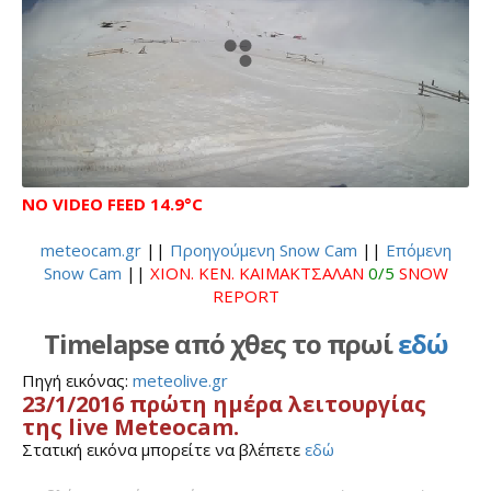
NO VIDEO FEED
14.9°C
meteocam.gr
||
Προηγούμενη Snow Cam
||
Επόμενη
Snow Cam
||
ΧΙΟΝ. ΚΕΝ. ΚΑΙΜΑΚΤΣΑΛΑΝ
0/5
SNOW
REPORT
Timelapse από χθες το πρωί
εδώ
Πηγή εικόνας:
meteolive.gr
23/1/2016 πρώτη ημέρα λειτουργίας
της live Meteocam.
Στατική εικόνα μπορείτε να βλέπετε
εδώ