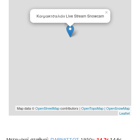
Μετεω/κοί σταθμοί:
ΠΑΡΝΑΣΣΟΣ
1950μ
:
14.7c
14.6c