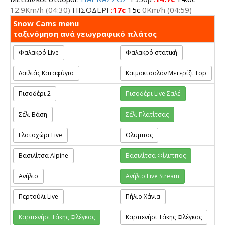
12.9Km/h
(04:30)
ΠΙΣΟΔΕΡΙ
:
17c
15c
0Km/h
(04:59)
Snow Cams menu
ταξινόμηση ανά γεωγραφικό πλάτος
Φαλακρό Live
Φαλακρό στατική
Λαιλιάς Καταφύγιο
Καιμακτσαλάν Μετερίζι Top
Πισοδέρι 2
Πισοδέρι Live Σαλέ
Σέλι Βάση
Σέλι Πλατίτσας
Ελατοχώρι Live
Ολυμπος
Βασιλίτσα Alpine
Βασιλίτσα Φίλιππος
Ανήλιο
Ανήλιο Live Stream
Περτούλι Live
Πήλιο Χάνια
Καρπενήσι Τάκης Φλέγκας
Καρπενήσι Τάκης Φλέγκας