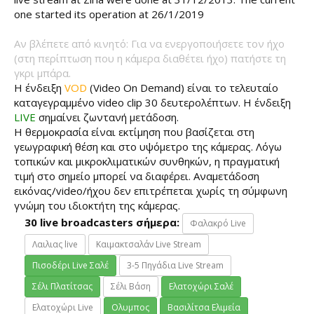
one started its operation at 26/1/2019
Αν βλέπετε από κινητό: Για να ενεργοποιήσετε τον ήχο
(στη περίπτωση που η κάμερα διαθέτει ήχο) πατήστε τη
γκρι μπάρα.
Η ένδειξη
VOD
(Video On Demand) είναι το τελευταίο
καταγεγραμμένο video clip 30 δευτερολέπτων. Η ένδειξη
LIVE
σημαίνει ζωντανή μετάδοση.
Η θερμοκρασία είναι εκτίμηση που βασίζεται στη
γεωγραφική θέση και στο υψόμετρο της κάμερας. Λόγω
τοπικών και μικροκλιματικών συνθηκών, η πραγματική
τιμή στο σημείο μπορεί να διαφέρει. Αναμετάδοση
εικόνας/video/ήχου δεν επιτρέπεται χωρίς τη σύμφωνη
γνώμη του ιδιοκτήτη της κάμερας.
30 live broadcasters σήμερα:
Φαλακρό Live
Λαιλιας live
Καιμακτσαλάν Live Stream
Πισοδέρι Live Σαλέ
3-5 Πηγάδια Live Stream
Σέλι Πλατίτσας
Σέλι Βάση
Ελατοχώρι Σαλέ
Ελατοχώρι Live
Ολυμπος
Βασιλίτσα Ελιμεία