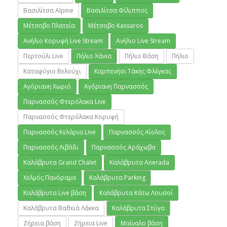
Βασιλίτσα Alpine
Βασιλίτσα Φίλιππος
Μέτσοβο Πλατεία
Μέτσοβο Kassaros
Ανήλιο Κορυφή Live Stream
Ανήλιο Live Stream
Περτούλι Live
Πήλιο Χάνια
Πήλιο Βάση
Πήλιο
Καταφύγιο Βελούχι
Καρπενήσι Τάκης Φλέγκας
Αγόριανη Χωριό
Αγόριανη Παρνασσός
Παρνασσός Φτερόλακα Live
Παρνασσός Φτερόλακα Κορυφή
Παρνασσός Κελάρια Live
Παρνασσός Αίολος
Παρνασσός Λιβάδι
Παρνασσός Αράχωβα
Καλάβρυτα Grand Chalet
Καλάβρυτα Anerada
Χελμός Πανόραμα
Καλάβρυτα Parking
Καλάβρυτα Live βάση
Καλάβρυτα Κάτω Λουσοί
Καλάβρυτα Βαθειά Λάκκα
Καλάβρυτα Στύγα
Ζήρεια βάση
Ζήρεια Live
Μαίναλο βάση