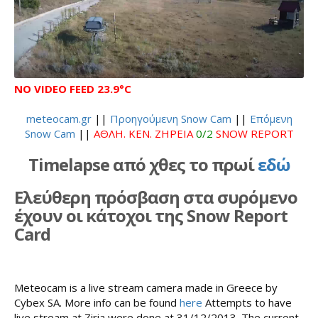
NO VIDEO FEED
23.9°C
meteocam.gr
||
Προηγούμενη Snow Cam
||
Επόμενη
Snow Cam
||
ΑΘΛΗ. ΚΕΝ. ΖΗΡΕΙΑ
0/2
SNOW REPORT
Timelapse από χθες το πρωί
εδώ
Ελεύθερη πρόσβαση στα συρόμενο
έχουν οι κάτοχοι της Snow Report
Card
Meteocam is a live stream camera made in Greece by
Cybex SA. More info can be found
here
Attempts to have
live stream at Ziria were done at 31/12/2013. The current