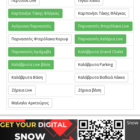
Περτούλι Live
Πήλιο Χάνια
Καρπενήσι Τάκης Φλέγκας
Καρπενήσι Τάκης Φλέγκας
Αγόριανη Παρνασσός
Παρνασσός Φτερόλακα Live
Παρνασσός Φτερόλακα Κορυφ
Παρνασσός Κελάρια Live
Παρνασσός Αράχωβα
Καλάβρυτα Grand Chalet
Καλάβρυτα Live βάση
Καλάβρυτα Parking
Καλάβρυτα Βάση
Καλάβρυτα Βαθειά Λάκκα
Ζήρεια Live
Ζήρεια βάση
Μαίναλο Αρκτούρος
Snow