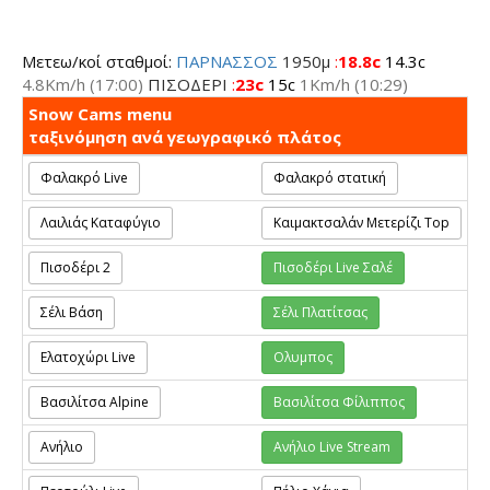
Μετεω/κοί σταθμοί:
ΠΑΡΝΑΣΣΟΣ
1950μ
:
18.8c
14.3c
4.8Km/h
(17:00)
ΠΙΣΟΔΕΡΙ
:
23c
15c
1Km/h
(10:29)
Snow Cams menu
ταξινόμηση ανά γεωγραφικό πλάτος
Φαλακρό Live
Φαλακρό στατική
Λαιλιάς Καταφύγιο
Καιμακτσαλάν Μετερίζι Top
Πισοδέρι 2
Πισοδέρι Live Σαλέ
Σέλι Βάση
Σέλι Πλατίτσας
Ελατοχώρι Live
Ολυμπος
Βασιλίτσα Alpine
Βασιλίτσα Φίλιππος
Ανήλιο
Ανήλιο Live Stream