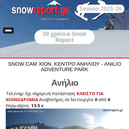
Season 2025-26
30
χρόνια Snow
Report
SNOW CAM ΧΙΟΝ. ΚΕΝΤΡΟ ΑΝΗΛΙΟΥ - ANILIO
ADVENTURE PARK
Ανήλιο
Τελ.ενημ: όχι σημερινή Κατάσταση:
ΚΛΕΙΣΤΟ ΓΙΑ
ΧΙΟΝΟΔΡΟΜΙΑ
Αναβατήρες σε λειτουργία:
0
από
6
Θερμ.αέρος:
13.5 c