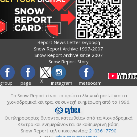
Report News Letter εγγραφή
Snow Report Archive 1997-2007
Snow Report Archive since 2007
Snow Report Story
X
group
page
instagram
meteocam
Το Snow Report είναι το πρώτο ελληνικό portal για τα
χιονοδρομικά κέντρα, σε συνεχή ενημέρωση από το 1996.
Οι πληροφορίες δίνονται κατευθείαν από τα Χιονοδρομικά
Κέντρα και ενημερώνονται σε καθημερινή βάση.
Snow Report τηλ επικοινωνίας:
2103617790