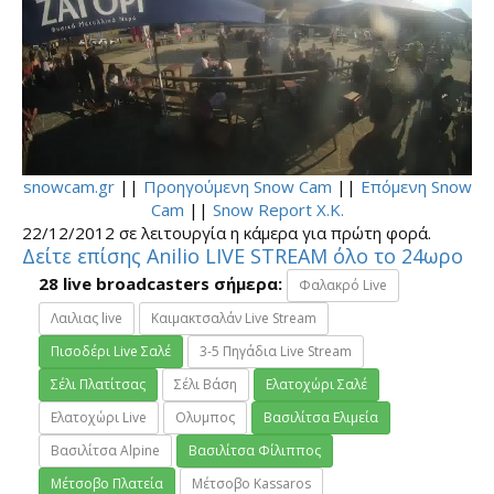
snowcam.gr
||
Προηγούμενη Snow Cam
||
Επόμενη Snow
Cam
||
Snow Report Χ.Κ.
22/12/2012 σε λειτουργία η κάμερα για πρώτη φορά.
Δείτε επίσης Anilio LIVE STREAM όλο το 24ωρο
28 live broadcasters σήμερα:
Φαλακρό Live
Λαιλιας live
Καιμακτσαλάν Live Stream
Πισοδέρι Live Σαλέ
3-5 Πηγάδια Live Stream
Σέλι Πλατίτσας
Σέλι Βάση
Ελατοχώρι Σαλέ
Ελατοχώρι Live
Ολυμπος
Βασιλίτσα Ελιμεία
Βασιλίτσα Alpine
Βασιλίτσα Φίλιππος
Μέτσοβο Πλατεία
Μέτσοβο Kassaros