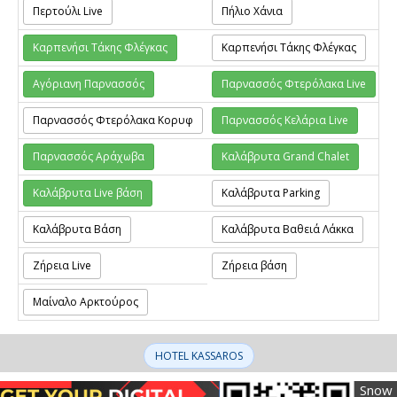
Περτούλι Live
Πήλιο Χάνια
Καρπενήσι Τάκης Φλέγκας
Καρπενήσι Τάκης Φλέγκας
Αγόριανη Παρνασσός
Παρνασσός Φτερόλακα Live
Παρνασσός Φτερόλακα Κορυφ
Παρνασσός Κελάρια Live
Παρνασσός Αράχωβα
Καλάβρυτα Grand Chalet
Καλάβρυτα Live βάση
Καλάβρυτα Parking
Καλάβρυτα Βάση
Καλάβρυτα Βαθειά Λάκκα
Ζήρεια Live
Ζήρεια βάση
Μαίναλο Αρκτούρος
ΗOTEL KASSAROS
Snow