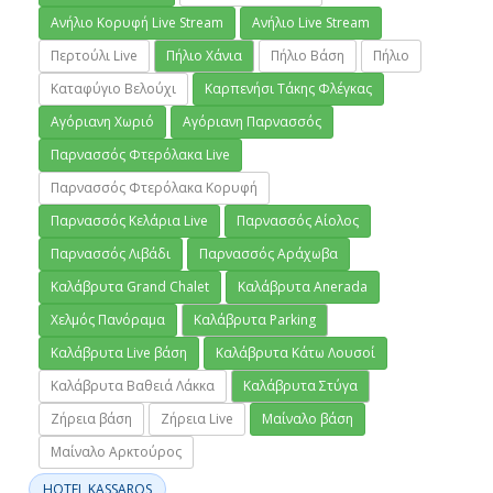
Ανήλιο Κορυφή Live Stream
Ανήλιο Live Stream
Περτούλι Live
Πήλιο Χάνια
Πήλιο Βάση
Πήλιο
Καταφύγιο Βελούχι
Καρπενήσι Τάκης Φλέγκας
Αγόριανη Χωριό
Αγόριανη Παρνασσός
Παρνασσός Φτερόλακα Live
Παρνασσός Φτερόλακα Κορυφή
Παρνασσός Κελάρια Live
Παρνασσός Αίολος
Παρνασσός Λιβάδι
Παρνασσός Αράχωβα
Καλάβρυτα Grand Chalet
Καλάβρυτα Anerada
Χελμός Πανόραμα
Καλάβρυτα Parking
Καλάβρυτα Live βάση
Καλάβρυτα Κάτω Λουσοί
Καλάβρυτα Βαθειά Λάκκα
Καλάβρυτα Στύγα
Ζήρεια βάση
Ζήρεια Live
Μαίναλο βάση
Μαίναλο Αρκτούρος
ΗOTEL KASSAROS