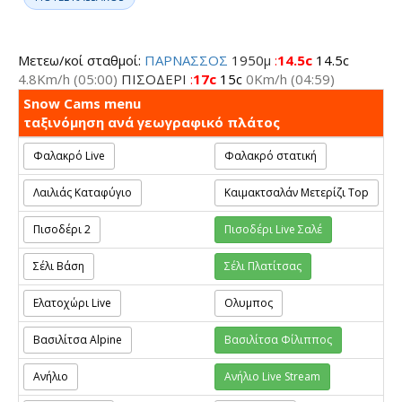
Μετεω/κοί σταθμοί:
ΠΑΡΝΑΣΣΟΣ
1950μ
:
14.5c
14.5c
4.8Km/h
(05:00)
ΠΙΣΟΔΕΡΙ
:
17c
15c
0Km/h
(04:59)
Snow Cams menu
ταξινόμηση ανά γεωγραφικό πλάτος
Φαλακρό Live
Φαλακρό στατική
Λαιλιάς Καταφύγιο
Καιμακτσαλάν Μετερίζι Top
Πισοδέρι 2
Πισοδέρι Live Σαλέ
Σέλι Βάση
Σέλι Πλατίτσας
Ελατοχώρι Live
Ολυμπος
Βασιλίτσα Alpine
Βασιλίτσα Φίλιππος
Ανήλιο
Ανήλιο Live Stream