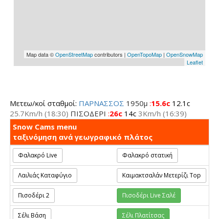
Μετεω/κοί σταθμοί:
ΠΑΡΝΑΣΣΟΣ
1950μ
:
15.6c
12.1c
25.7Km/h
(18:30)
ΠΙΣΟΔΕΡΙ
:
26c
14c
3Km/h
(16:39)
Snow Cams menu
ταξινόμηση ανά γεωγραφικό πλάτος
Φαλακρό Live
Φαλακρό στατική
Λαιλιάς Καταφύγιο
Καιμακτσαλάν Μετερίζι Top
Πισοδέρι 2
Πισοδέρι Live Σαλέ
Σέλι Βάση
Σέλι Πλατίτσας