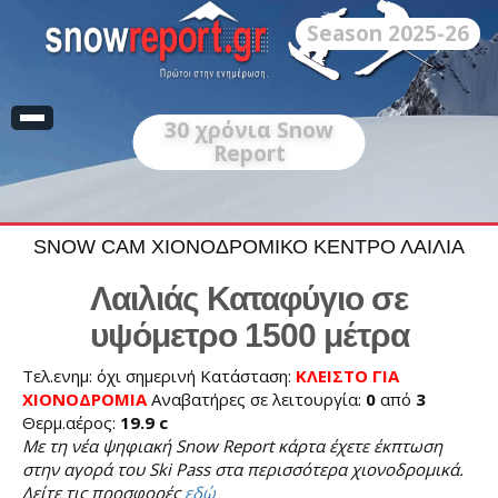
Season 2025-26
30
χρόνια Snow
Report
SNOW CAM ΧΙΟΝΟΔΡΟΜΙΚΟ ΚΕΝΤΡΟ ΛΑΙΛΙΑ
Λαιλιάς Καταφύγιο σε
υψόμετρο 1500 μέτρα
Τελ.ενημ: όχι σημερινή Κατάσταση:
ΚΛΕΙΣΤΟ ΓΙΑ
ΧΙΟΝΟΔΡΟΜΙΑ
Αναβατήρες σε λειτουργία:
0
από
3
Θερμ.αέρος:
19.9 c
Με τη νέα ψηφιακή Snow Report κάρτα έχετε έκπτωση
στην αγορά του Ski Pass στα περισσότερα χιονοδρομικά.
Δείτε τις προσφορές
εδώ