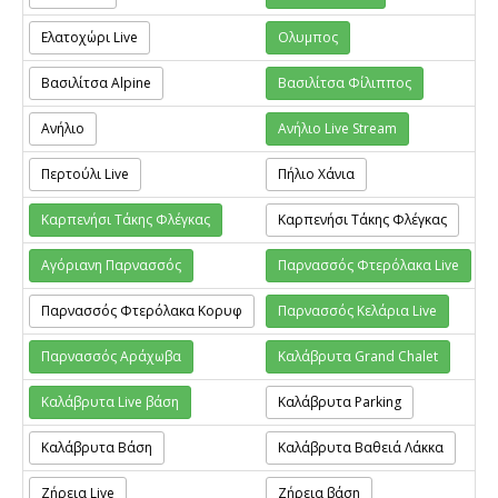
Ελατοχώρι Live
Ολυμπος
Βασιλίτσα Alpine
Βασιλίτσα Φίλιππος
Ανήλιο
Ανήλιο Live Stream
Περτούλι Live
Πήλιο Χάνια
Καρπενήσι Τάκης Φλέγκας
Καρπενήσι Τάκης Φλέγκας
Αγόριανη Παρνασσός
Παρνασσός Φτερόλακα Live
Παρνασσός Φτερόλακα Κορυφ
Παρνασσός Κελάρια Live
Παρνασσός Αράχωβα
Καλάβρυτα Grand Chalet
Καλάβρυτα Live βάση
Καλάβρυτα Parking
Καλάβρυτα Βάση
Καλάβρυτα Βαθειά Λάκκα
Ζήρεια Live
Ζήρεια βάση