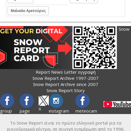
Μαίναλο Αρκτούρος
Snow
Report News Letter εγγραφή
Snow Report Archive 1997-2007
Snow Report Archive since 2007
Snow Report Story
X
group
page
instagram
meteocam
Το Snow Report είναι το πρώτο ελληνικό portal για τα
χιονοδρομικά κέντρα, σε συνεχή ενημέρωση από το 1996.