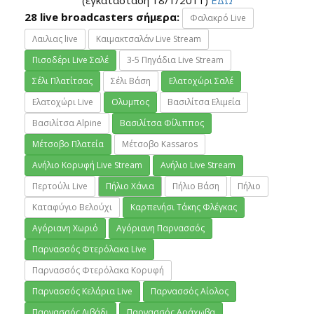
(εγκατάσταση 18/1/2011)
ΕΔΩ
28 live broadcasters σήμερα:
Φαλακρό Live
Λαιλιας live
Καιμακτσαλάν Live Stream
Πισοδέρι Live Σαλέ
3-5 Πηγάδια Live Stream
Σέλι Πλατίτσας
Σέλι Βάση
Ελατοχώρι Σαλέ
Ελατοχώρι Live
Ολυμπος
Βασιλίτσα Ελιμεία
Βασιλίτσα Alpine
Βασιλίτσα Φίλιππος
Μέτσοβο Πλατεία
Μέτσοβο Kassaros
Ανήλιο Κορυφή Live Stream
Ανήλιο Live Stream
Περτούλι Live
Πήλιο Χάνια
Πήλιο Βάση
Πήλιο
Καταφύγιο Βελούχι
Καρπενήσι Τάκης Φλέγκας
Αγόριανη Χωριό
Αγόριανη Παρνασσός
Παρνασσός Φτερόλακα Live
Παρνασσός Φτερόλακα Κορυφή
Παρνασσός Κελάρια Live
Παρνασσός Αίολος
Παρνασσός Λιβάδι
Παρνασσός Αράχωβα