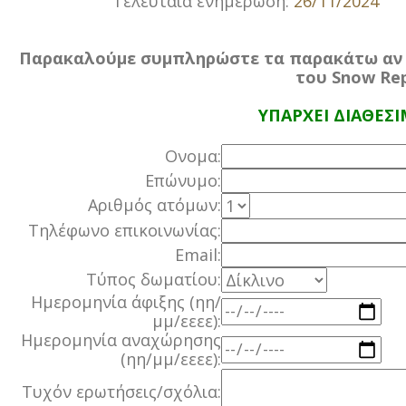
Τελευταία ενημέρωση:
26/11/2024
Παρακαλούμε συμπληρώστε τα παρακάτω αν ε
του Snow Rep
ΥΠΑΡΧΕΙ ΔΙΑΘΕΣ
Ονομα:
Επώνυμο:
Αριθμός ατόμων:
Τηλέφωνο επικοινωνίας:
Email:
Τύπος δωματίου:
Ημερομηνία άφιξης (ηη/
μμ/εεεε):
Ημερομηνία αναχώρησης
(ηη/μμ/εεεε):
Τυχόν ερωτήσεις/σχόλια: