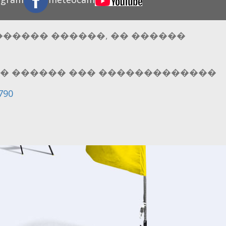
�������� ������, �� ������
� ������ ��� �������������
790