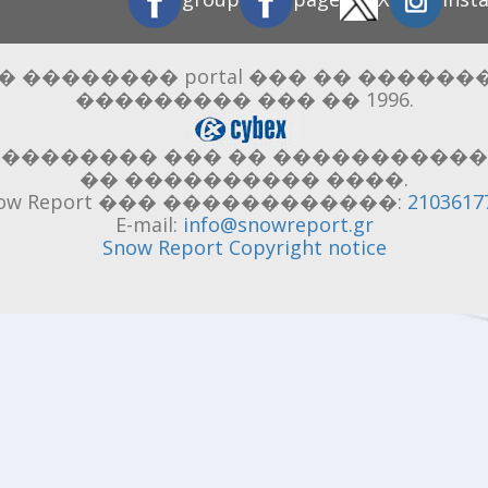
���� �������� portal ��� �� ����
��������� ��� �� 1996.
��������� ��� �� �����������
�� ���������� ����.
now Report ��� ������������:
2103617
E-mail:
info@snowreport.gr
Snow Report Copyright notice