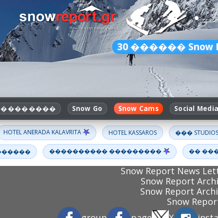
30
������ Snow R
��������
Snow Go
Snow Cams
Social Medi
HOTEL ANERADA KALAVRITA
HOTEL KASSAROS
��� STUDIO
���������� ���������
�� ��
������
Snow Report News 
Snow Report Archi
Snow Report Archi
Snow Report
group
page
X
inst