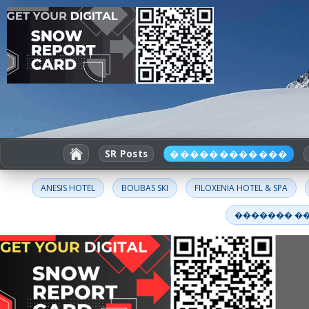
SR Posts
������������
ANESIS HOTEL
BOUBAS SKI
FILOXENIA HOTEL & SPA
������� �