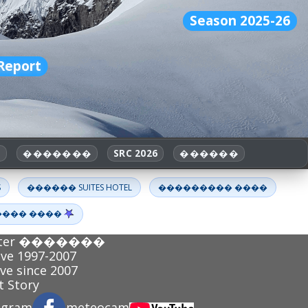
Season 2025-26
eport
a
�������
SRC 2026
������
S
������ SUITES HOTEL
��������� ����
���� ����
Letter �������
ve 1997-2007
ve since 2007
 Story
agram
meteocam