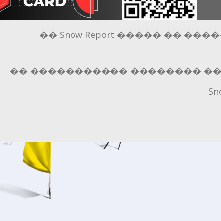
�� Snow Report ����� �� �
�� ����������� �������� �
S