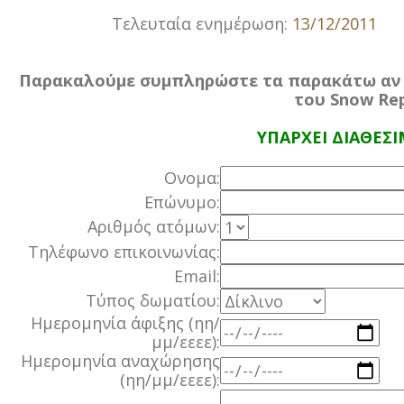
Τελευταία ενημέρωση:
13/12/2011
Παρακαλούμε συμπληρώστε τα παρακάτω αν ε
του Snow Rep
ΥΠΑΡΧΕΙ ΔΙΑΘΕΣ
Ονομα:
Επώνυμο:
Αριθμός ατόμων:
Τηλέφωνο επικοινωνίας:
Email:
Τύπος δωματίου:
Ημερομηνία άφιξης (ηη/
μμ/εεεε):
Ημερομηνία αναχώρησης
(ηη/μμ/εεεε):