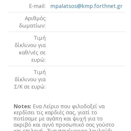
E-mail:
mpalatsos@kmp.forthnet.gr
Αριθμός
δωματίων:
Τιμή
δίκλινου για
καθ/νές σε
ευρώ:
Τιμή
δίκλινου για
Σ/Κ σε ευρώ:
Notes:
Ενα Λείριο που φιλοδοξεί να
κερδίσει τις καρδιές σας, γιατί το
ποτίσαμε με αγάπη και ψυχή για το
ακριβό και αγνό προσωπικό σας γούστο
και επιλογή....Ένα πανέμορφο λουλούδι,