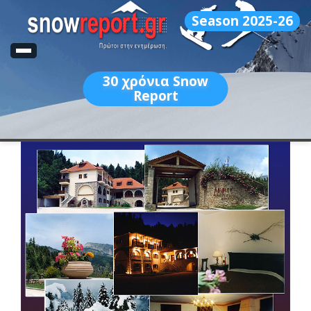
Season 2025-26
30
χρόνια Snow
Report