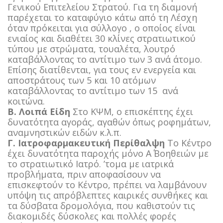
Γενικού Επιτελείου Στρατού. Για τη διαμονή
παρέχεται το καταφύγιο κάτω από τη Λέσχη
όταν πρόκειται για σύλλογο , ο οποίος είναι
ενιαίος και διαθέτει 30 κλίνες στρατιωτικού
τύπου με στρώματα, τουαλέτα, λουτρό
καταβάλλοντας το αντίτιμο των 3 ανά άτομο.
Επίσης διατίθενται, για τους εν ενεργεία και
αποστράτους των 5 και 10 ατόμων
καταβάλλοντας το αντίτιμο των 15  ανά
κοιτώνα.
Β. Λοιπά Είδη
Στο ΚΨΜ, ο επισκέπτης έχει
δυνατότητα αγοράς, αγαθών όπως ροφημάτων,
αναμνηστικών ειδών κ.λ.π.
Γ. Ιατροφαρμακευτική Περίθαλψη
Το Κέντρο
έχει δυνατότητα παροχής μόνο Α΄ Βοηθειών με
το στρατιωτικό Ιατρό. ’τομα με ιατρικά
προβλήματα, πριν αποφασίσουν να
επισκεφτούν το Κέντρο, πρέπει να λαμβάνουν
υπόψη τις απρόβλεπτες καιρικές συνθήκες και
τα δύσβατα δρομολόγια, που καθιστούν τις
διακομιδές δύσκολες και πολλές φορές