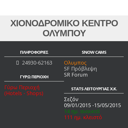
ΧΙΟΝΟΔΡΟΜΙΚΟ ΚΕΝΤΡΟ
ΟΛΥΜΠΟΥ
ΠΛΗΡΟΦΟΡΙΕΣ
SNOW CAMS
24930-62163
Ολυμπος
SF Πρόβλεψη
SR Forum
ΓΥΡΩ ΠΕΡΙΟΧΗ
Γύρω Περιοχή
STATS ΛΕΙΤΟΥΡΓΙΑΣ Χ.Κ.
(Hotels - Shops)
Σεζόν
09/01/2015 -15/05/2015
14 ημ. ανοικτό
111 ημ. κλειστό