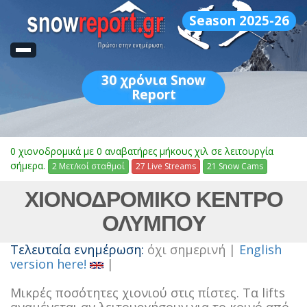
Season 2025-26
30
χρόνια Snow
Report
0 χιονοδρομικά με 0 αναβατήρες μήκους χιλ σε λειτουργία
σήμερα.
2 Μετ/κοί σταθμοί
27 Live Streams
21 Snow Cams
ΧΙΟΝΟΔΡΟΜΙΚΟ ΚΕΝΤΡΟ
ΟΛΥΜΠΟΥ
Τελευταία ενημέρωση:
όχι σημερινή |
English
version here!
|
Μικρές ποσότητες χιονιού στις πίστες. Τα lifts