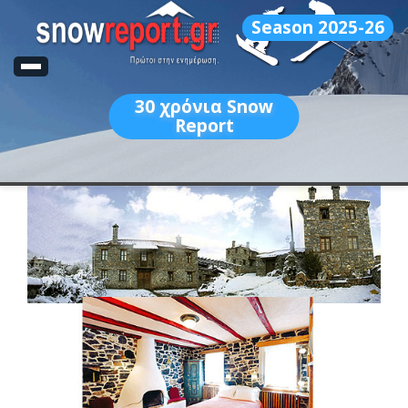
Season 2025-26
30
χρόνια Snow
Report