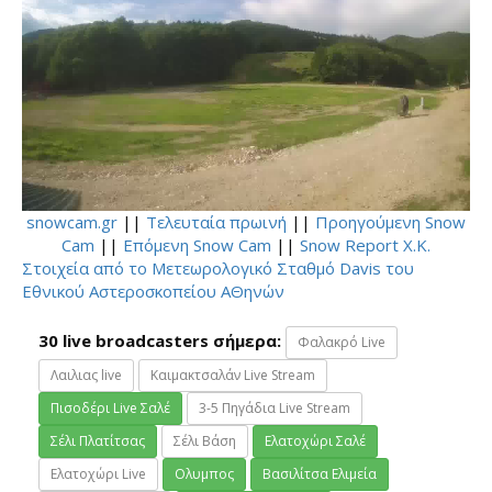
snowcam.gr
||
Τελευταία πρωινή
||
Προηγούμενη Snow
Cam
||
Επόμενη Snow Cam
||
Snow Report Χ.Κ.
Στοιχεία από το Μετεωρολογικό Σταθμό Davis του
Εθνικού Αστεροσκοπείου ΑΘηνών
30 live broadcasters σήμερα:
Φαλακρό Live
Λαιλιας live
Καιμακτσαλάν Live Stream
Πισοδέρι Live Σαλέ
3-5 Πηγάδια Live Stream
Σέλι Πλατίτσας
Σέλι Βάση
Ελατοχώρι Σαλέ
Ελατοχώρι Live
Ολυμπος
Βασιλίτσα Ελιμεία