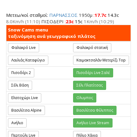
Μετεω/κοί σταθμοί:
ΠΑΡΝΑΣΣΟΣ
1950μ
:
17.7c
14.3c
8.0Km/h
(11:10)
ΠΙΣΟΔΕΡΙ
:
23c
15c
1Km/h
(10:29)
Snow Cams menu
ταξινόμηση ανά γεωγραφικό πλάτος
Φαλακρό Live
Φαλακρό στατική
Λαιλιάς Καταφύγιο
Καιμακτσαλάν Μετερίζι Top
Πισοδέρι 2
Πισοδέρι Live Σαλέ
Σέλι Βάση
Σέλι Πλατίτσας
Ελατοχώρι Live
Ολυμπος
Βασιλίτσα Alpine
Βασιλίτσα Φίλιππος
Ανήλιο
Ανήλιο Live Stream
Περτούλι Live
Πήλιο Χάνια