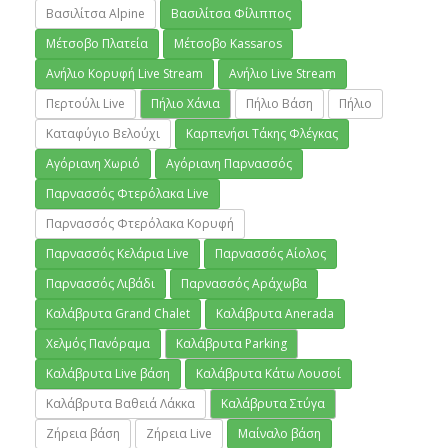
Βασιλίτσα Alpine
Βασιλίτσα Φίλιππος
Μέτσοβο Πλατεία
Μέτσοβο Kassaros
Ανήλιο Κορυφή Live Stream
Ανήλιο Live Stream
Περτούλι Live
Πήλιο Χάνια
Πήλιο Βάση
Πήλιο
Καταφύγιο Βελούχι
Καρπενήσι Τάκης Φλέγκας
Αγόριανη Χωριό
Αγόριανη Παρνασσός
Παρνασσός Φτερόλακα Live
Παρνασσός Φτερόλακα Κορυφή
Παρνασσός Κελάρια Live
Παρνασσός Αίολος
Παρνασσός Λιβάδι
Παρνασσός Αράχωβα
Καλάβρυτα Grand Chalet
Καλάβρυτα Anerada
Χελμός Πανόραμα
Καλάβρυτα Parking
Καλάβρυτα Live βάση
Καλάβρυτα Κάτω Λουσοί
Καλάβρυτα Βαθειά Λάκκα
Καλάβρυτα Στύγα
Ζήρεια βάση
Ζήρεια Live
Μαίναλο βάση