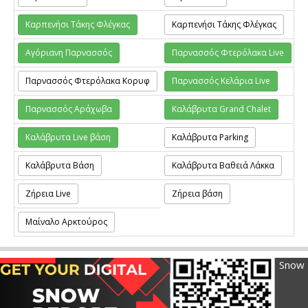
Καρπενήσι Τάκης Φλέγκας
Καρπενήσι Τάκης Φλέγκας
Αγόριανη Παρνασσός
Παρνασσός Φτερόλακα Live
Παρνασσός Φτερόλακα Κορυφ
Παρνασσός Κελάρια Live
Παρνασσός Αράχωβα
Καλάβρυτα Grand Chalet
Καλάβρυτα Live βάση
Καλάβρυτα Parking
Καλάβρυτα Βάση
Καλάβρυτα Βαθειά Λάκκα
Ζήρεια Live
Ζήρεια βάση
Μαίναλο Αρκτούρος
Snow