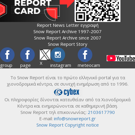
Report News Letter εγγραφή
Snow Report Archive 1997-2007
Snow Report Archive since 2007
Snow Report Story
X
group
page
instagram
meteocam
Το Snow Report είναι το πρώτο ελληνικό portal για τα
χιονοδρομικά κέντρα, σε συνεχή ενημέρωση από το 1996.
Οι πληροφορίες δίνονται κατευθείαν από τα Χιονοδρομικά
Κέντρα και ενημερώνονται σε καθημερινή βάση.
Snow Report τηλ επικοινωνίας:
2103617790
E-mail:
info@snowreport.gr
Snow Report Copyright notice