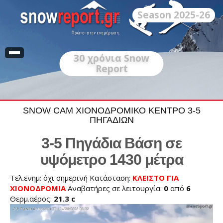
Season 2025-26
30
χρόνια Snow
Report
SNOW CAM ΧΙΟΝΟΔΡΟΜΙΚΟ ΚΕΝΤΡΟ 3-5
ΠΗΓΑΔΙΩΝ
3-5 Πηγάδια Βάση σε
υψόμετρο 1430 μέτρα
Τελ.ενημ: όχι σημερινή Κατάσταση:
ΚΛΕΙΣΤΟ ΓΙΑ
ΧΙΟΝΟΔΡΟΜΙΑ
Αναβατήρες σε λειτουργία:
0
από
6
Θερμ.αέρος:
21.3 c