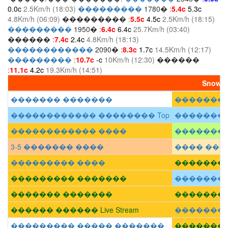
0.0c
2.5Km/h
(18:03)
���������
1780�
:
5.4c
5.3c
4.8Km/h
(06:09)
���������
:
5.5c
4.5c
2.5Km/h
(18:15)
���������
1950�
:
6.4c
6.4c
25.7Km/h
(03:40)
������
:
7.4c
2.4c
4.8Km/h
(18:13)
������������
2090�
:
8.3c
1.7c
14.5Km/h
(12:17)
���������
:
10.7c
-c
10Km/h
(12:30)
������
:
11.1c
4.2c
19.3Km/h
(14:51)
Snow
������� �������
������� L
������������ �������� Top
�������
������������ ����
��������
3-5 ������� ����
���� ���
��������� ����
���������
��������� �������
�������
������� �������
������� Ka
������ ������ Live Stream
�������� 
��������� ����� �������
�������