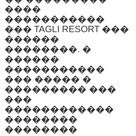
����
�����������
��� TAGLI RESORT ���
������
��������. �
������
�����������
��� ����� �
��������� ���
���
������������
��������
��������