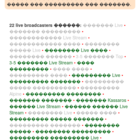
����� ��� ��������� ��� �������.
22 live broadcasters ������:
������� Live
•
������� ���������
•
������������ Live Stream
•
������������ ����
•
��������
����� Live
•
�������� Live ����
•
�������� ������
•
3-5 ������� Top
•
3-5 ������� Live Stream
•
����
���������
•
���� ����
•
��������� ����
•
��������� Live
•
��������� �������
•
���������
����� ����������
•
���������
Alpine
•
��������� ��������
•
������� �������
•
������� Kassaros
•
������ Live Stream
•
������ ������ Live
Stream
•
�������� Live
•
����� ����
•
��������� ����� �������
•
��������� �������
•
��������
�����
•
�������� ���������
•
��������� ��������� Live
•