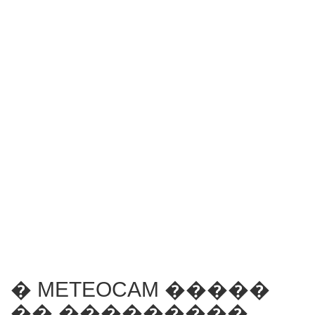
� METEOCAM �����
�� ���������