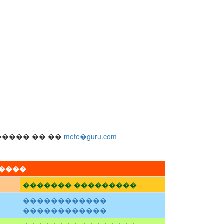
����� �� ��
mete�guru.com
�����
������� ���������
������������
������������