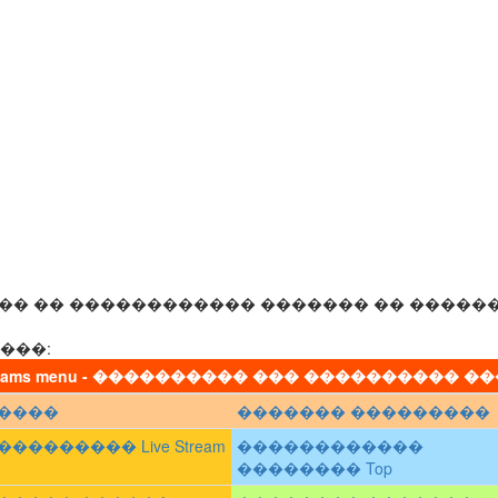
��� �� ������������ ������� �� �����
���:
 Cams menu - ���������� ��� ���������� �
����
������� ���������
�������� Live Stream
������������
�������� Top