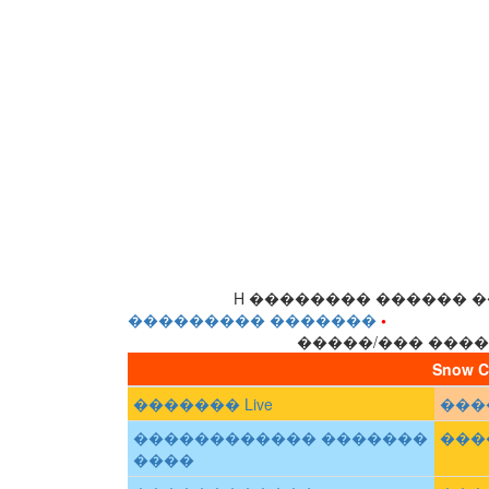
H �������� ������ 
��������� �������
•
�����/��� ����
Snow
������� Live
���
������������ �������
����
����