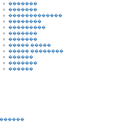
�������
�������
�������������
��������
���������
�������
�������
����� �����
����� ��������
������
�������
������
�������