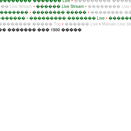
�������� ������� Live
•
��������� ����
Live Stream
•
������ Live Stream
•
�������� Live
 �������
•
�������� �����
•
�������� �
��������
•
��������� ������� Live
•
�����
�������� ����� Top
•
������ Live
•
Mainalo Live S
� ������� ��� 1500 �����