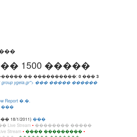
����
� 1500 �����
����� �� ����������:
0
���
3
ok group ygeia.gr"> ��� ����� ������
w Report �.�.
�
���
18/1/2011)
���
ive Stream
•
�������� �����
e Stream
•
���� ���������
•