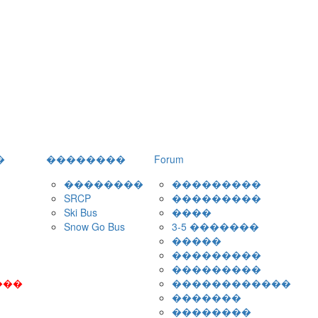
�
��������
Forum
��������
���������
SRCP
���������
Ski Bus
����
Snow Go Bus
3-5 �������
�����
���������
���������
���
������������
�������
��������