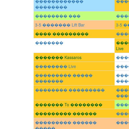
������������
���
��������
�������� ���
���
3-5 ������� Lift Bar
3-5 �
���� ���������
���
�������
���
Live
������� Kassaros
���
�������� Live
���
��������� �����
���
�������
���
�������� ���������
���
����
������� To ��������
���
��������� ������
����
��������� ������
����
�����