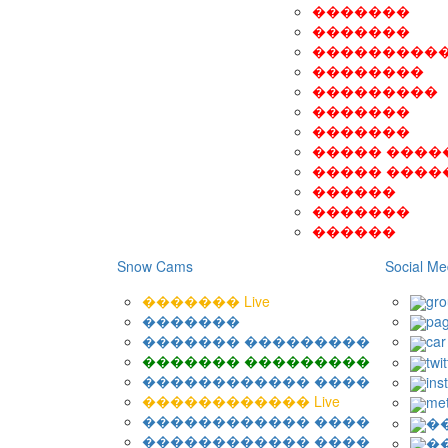
�������
�������
���������
��������
���������
�������
�������
����� ����
����� ����
������
�������
������
Snow Cams
Social Me
������� Live
gr
�������
pa
������� ���������
car
������� ���������
twit
������������ ����
ins
������������ Live
me
������������ ����
�
������������ ����
�