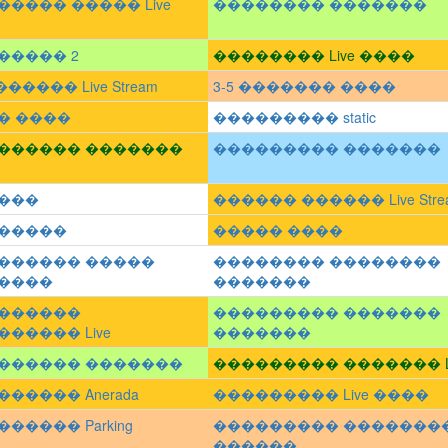
����� ����� Live
�������� �������
����� 2
�������� Live ����
������ Live Stream
3-5 ������� ����
� ����
��������� static
������ �������
��������� �������
���
������ ������ Live Stre
�����
����� ����
������ �����
�������� ��������
����
�������
������
��������� �������
����� Live
�������
������ �������
��������� ������� Li
����� Anerada
��������� Live ����
����� Parking
��������� �������
������