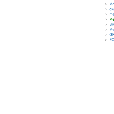
Me
ok
me
Me
SR
Me
GF
EC