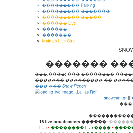
��������� Parking
��������� �������
��������� �����
������ Live
������
�������
Mainalo Live Stre
SNO
������� ���
���.����: ��� �������� ���
������� ��������� �� �����
��� ��� Snow Report
snowcam.gr
||
���
�����������ʼ�
16 live broadcasters ������:
�������
Live
•
�������� Live ����
•
����