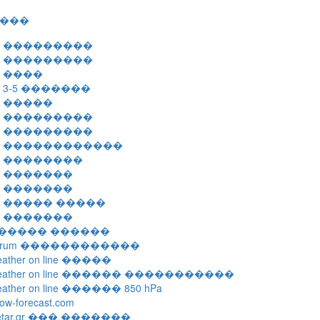
���
F ���������
F ���������
F ����
F 3-5 �������
F �����
F ���������
F ���������
F ������������
F ��������
F �������
F �������
F ����� �����
F �������
����� ������
orum ������������
ather on line �����
eather on line ������ �����������
ather on line ������ 850 hPa
ow-forecast.com
etar.gr ���.�������