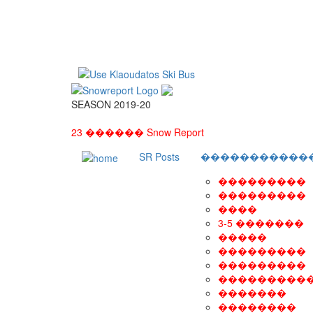
SEASON 2019-20
23 ������ Snow Report
SR Posts
�����������
���������
���������
����
3-5 �������
�����
���������
���������
���������
�������
��������