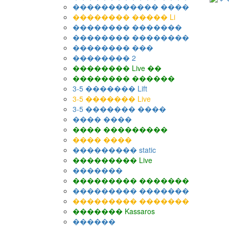
������������ ����
�������� ����� Li
�������� �������
�������� ��������
�������� ���
�������� 2
�������� Live ��
�������� ������
3-5 ������� Lift
3-5 ������� Live
3-5 ������� ����
���� ����
���� ���������
���� ����
��������� static
��������� Live
�������
��������� �������
��������� �������
��������� �������
������� Kassaros
������