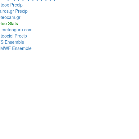
teox Precip
airos.gr Precip
teocam.gr
teo Stats
 meteoguru.com
teociel Precip
S Ensemble
MWF Ensemble