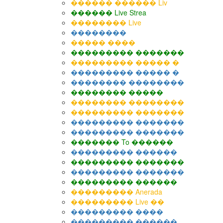
������ ������ Liv
������ Live Strea
�������� Live
��������
����� ����
��������� �������
��������� ����� �
��������� ����� �
�������� ��������
�������� �����
�������� ��������
��������� �������
��������� �������
��������� �������
������� To ������
��������� ������
��������� �������
��������� �������
��������� ������
��������� Anerada
��������� Live ��
��������� ����
��������� ������