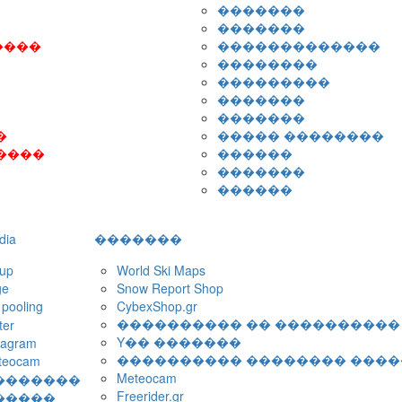
�������
�������
����
�������������
��������
���������
�������
�������
�
����� ��������
����
������
�������
������
dia
�������
oup
World Ski Maps
Snow Report Shop
ge
CybexShop.gr
 pooling
���������� �� ����������
ter
Y�� �������
tagram
���������� �������� ���
teocam
Meteocam
�������
Freerider.gr
�����