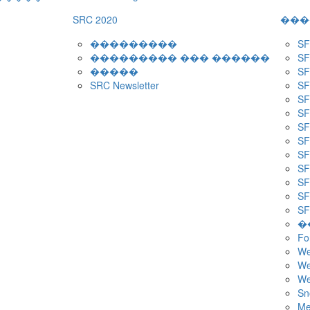
SRC 2020
���
���������
S
��������� ��� ������
S
�����
S
SRC Newsletter
S
S
S
S
S
S
S
S
S
S
�
F
We
W
We
Sn
M