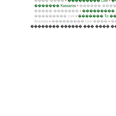
���� ����
•
��������� Live
•
�
������� Kassaros
•
������ ������ 
����� �������
•
���������
��������� Live
•
������� To 
Anerada
•
��������� Live ����
•
�
�������� ������ ��� ���� ��