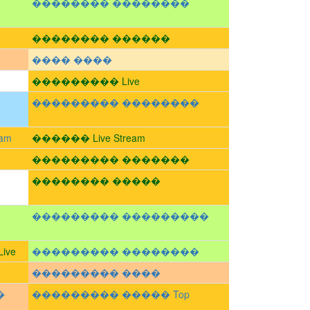
�������� ��������
�������� ������
���� ����
��������� Live
��������� ��������
am
������ Live Stream
��������� �������
�������� �����
��������� ���������
ve
��������� ��������
��������� ����
�
��������� ����� Top