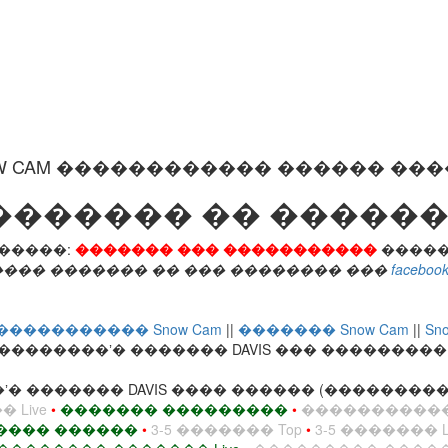
W CAM ������������ ������ ��
������ �� �������
������:
������� ��� �����������
�����
��� ������� �� ��� �������� ���
facebo
����������� Snow Cam
||
������� Snow Cam
||
Sno
��������ʼ� ������� DAVIS ��� ��������
 ������� DAVIS ���� ������ (����������� 
 Live
•
������� ���������
•
������������ L
���� ������
•
3-5 ������� Top
•
3-5 ������� Liv