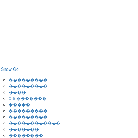
Snow Go
���������
���������
����
3-5 �������
�����
���������
���������
������������
�������
��������