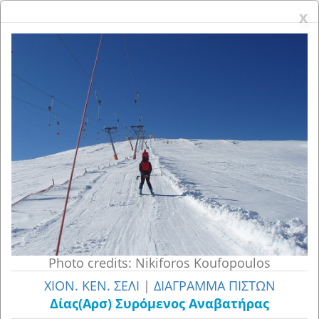
x
x
Photo credits: Nikiforos Koufopoulos
ΧΙΟΝ. ΚΕΝ. ΣΕΛΙ
|
ΔΙΑΓΡΑΜΜΑ ΠΙΣΤΩΝ
Δίας(Αρσ) Συρόμενος Aναβατήρας