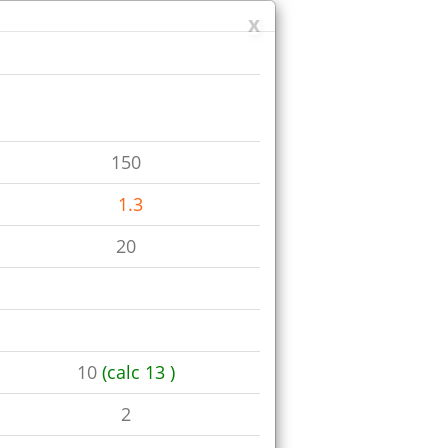
x
x
150
1.3
20
10
(calc 13 )
2