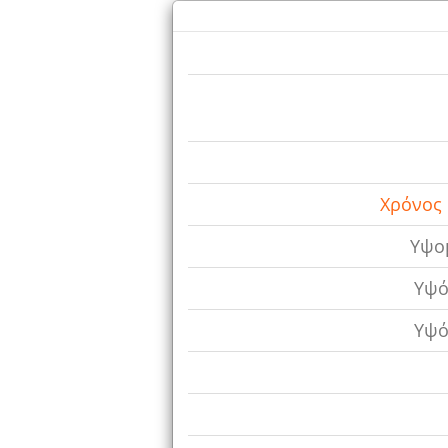
Χρόνος 
Υψoμ
Υψό
Υψό